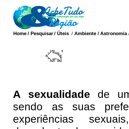
Home
/
Pesquisar
/
Úteis
/
Ambiente
/
Astronomia
SEXUAL
A sexualidade
de um 
sendo as suas prefer
experiências sexua