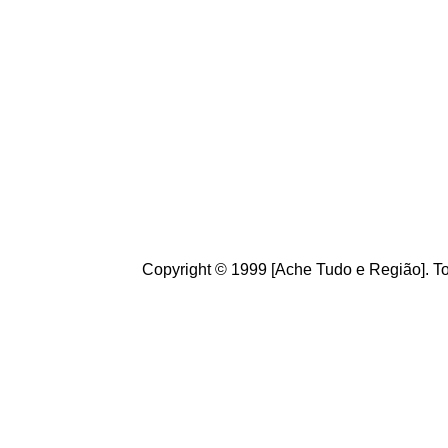
Brasileiros. Cultive o h
de informações úteis
ao
g
ostamos de suas crít
ajudam a melhorar a ca
Copyright © 1999 [Ache Tudo e Região]. To