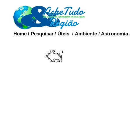
Home
/
Pesquisar
/
Úteis
/
Ambiente
/
Astronomia
PRE
O preservativo é um m
barreira.