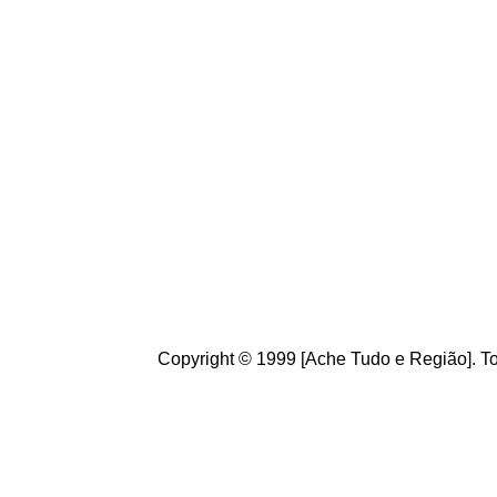
Conheça
o
A
che Tudo
Brasileiros. Cultive o h
de informações úteis
ao
g
ostamos de suas crít
ajudam a melhorar a ca
Copyright © 1999 [Ache Tudo e Região]. To