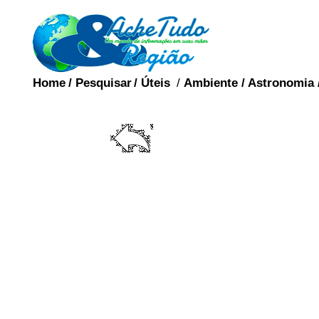
Home
/
Pesquisar
/
Úteis
/
Ambiente
/
Astronomia
HOMOS
Homossexualidade (gr
sexus= Patologia) refere