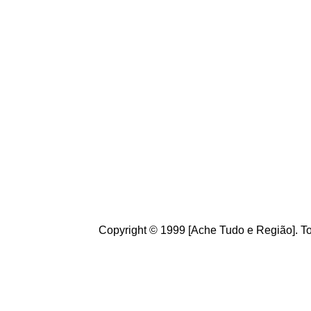
Conheça
o
A
che Tudo
Brasileiros. Cultive o h
de informações úteis
ao
g
ostamos de suas crít
ajudam a melhorar a ca
Copyright © 1999 [Ache Tudo e Região]. To