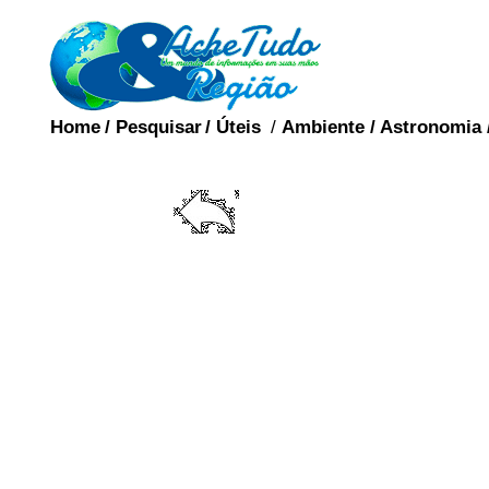
Home
/
Pesquisar
/
Úteis
/
Ambiente
/
Astronomia
GO
A gonorréia ou bl
sexualmente transmis