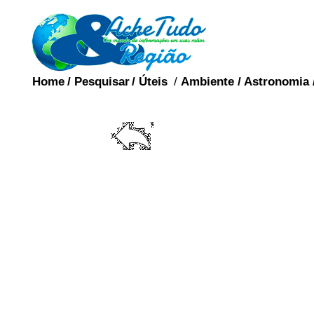
Home
/
Pesquisar
/
Úteis
/
Ambiente
/
Astronomia
E
A ereção do pênis, c
quando estas estruturas