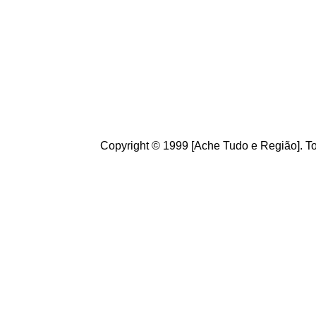
de informações úteis
ao
g
ostamos de suas crít
ajudam a melhorar a ca
Copyright © 1999 [Ache Tudo e Região]. To