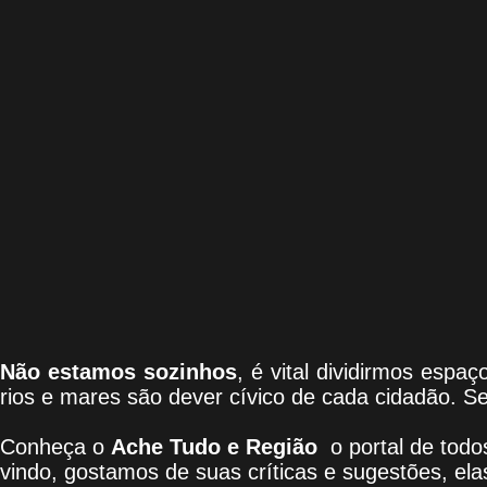
Não estamos sozinhos
, é vital dividirmos esp
rios e mares são dever cívico de cada cidadão. S
Conheça
o
A
che Tudo e Região
o portal
de todos
vindo
, g
ostamos de suas críticas e sugestões, el