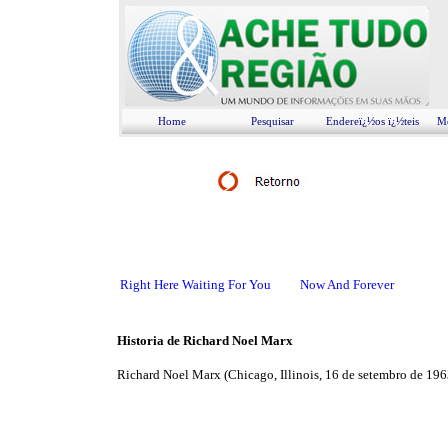
Home
Pesquisar
Endereï¿½os ï¿½teis
Me
Right Here Waiting For You
Now And Forever
Historia de Richard Noel Marx
Richard Noel Marx (Chicago, Illinois, 16 de setembro de 19