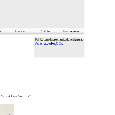
s
Anuncie
Noticias
Fale Conosco
Faï¿½a parte desta comunidade, venha para o
Ache Tudo e Regiï¿½o
 "Right Here Waiting".