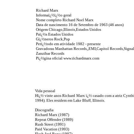
Richard Marx
Informaï¿½ï¿½o geral
Nome completo Richard Noel Marx
Data de nascimento 16 de Setembro de 1963 (46 anos)
Origem Chicago,Illinois,Estados Unidos
Paï¿½s Estados Unidos
Gï¿½neros Rock,Pop
Perï¿½odo em atividade 1982 - presente
Gravadoras Manhattan Records,,EMI,Capitol Records,Signal
Zanzibar Records
Pï¿½gina oficial www.richardmarx.com
Vida pessoal
Hï¿½ vinte anos Richard Marx ï¿½ casado com a atriz Cynthi
1994). Eles residem em Lake Bluff, Illinois.
Discografia
Richard Marx (1987)
Repeat Offender (1989)
Rush Street (1991)
Paid Vacation (1993)
Flesh And Bone (1997)