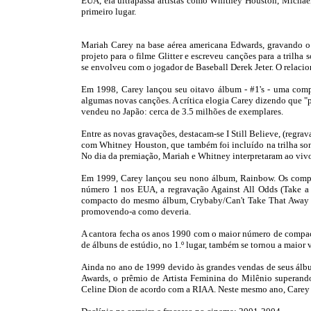
EUA, ela ultrapassa artistas como Whitney Houston, Michae
primeiro lugar.
Mariah Carey na base aérea americana Edwards, gravando o
projeto para o filme Glitter e escreveu canções para a tril
se envolveu com o jogador de Baseball Derek Jeter. O relaci
Em 1998, Carey lançou seu oitavo álbum - #1's - uma comp
algumas novas canções. A crítica elogia Carey dizendo que "p
vendeu no Japão: cerca de 3.5 milhões de exemplares.
Entre as novas gravações, destacam-se I Still Believe, (reg
com Whitney Houston, que também foi incluído na trilha so
No dia da premiação, Mariah e Whitney interpretaram ao vivo 
Em 1999, Carey lançou seu nono álbum, Rainbow. Os compa
número 1 nos EUA, a regravação Against All Odds (Take a
compacto do mesmo álbum, Crybaby/Can't Take That Away m
promovendo-a como deveria.
A cantora fecha os anos 1990 com o maior número de compacto
de álbuns de estúdio, no 1.º lugar, também se tornou a maior
Ainda no ano de 1999 devido às grandes vendas de seus álbun
Awards, o prêmio de Artista Feminina do Milênio superan
Celine Dion de acordo com a RIAA. Neste mesmo ano, Carey