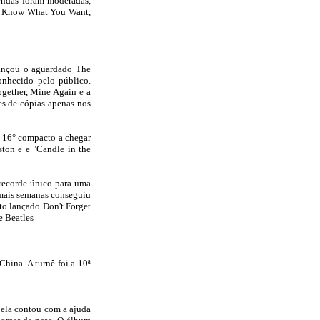
endas foram moderadas,
 I Know What You Want,
lançou o aguardado The
onhecido pelo público.
gether, Mine Again e a
s de cópias apenas nos
o 16° compacto a chegar
ton e e "Candle in the
 recorde único para uma
e mais semanas conseguiu
to lançado Don't Forget
e Beatles
hina. A turnê foi a 10ª
 ela contou com a ajuda