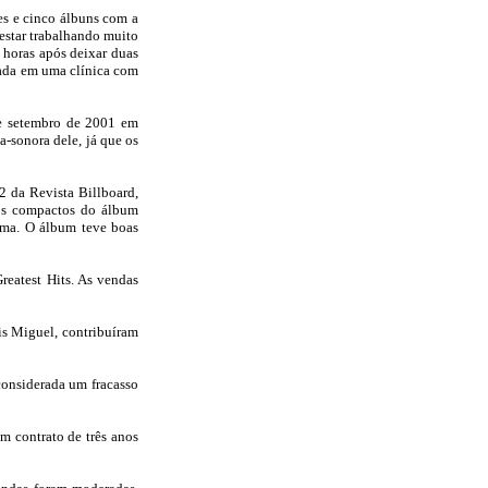
es e cinco álbuns com a
estar trabalhando muito
 horas após deixar duas
rnada em uma clínica com
de setembro de 2001 em
a-sonora dele, já que os
2 da Revista Billboard,
ros compactos do álbum
uma. O álbum teve boas
reatest Hits. As vendas
is Miguel, contribuíram
considerada um fracasso
m contrato de três anos