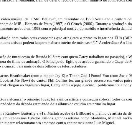
l Jackson e Madonna, além de deter o recorde do maior número de compactos con
 vídeo musical de "I Still Believe", em dezembro de 1998.Neste ano a cantora c
ha sonora de MIB - Homens de Preto (1997) e O Grinch (2000). Durante a produção do
onamento acabou em 1998 com o principal motivo do assédio e interferência da míd
ilação com todos seus compactos que atingiram o primeiro lugar nos EUA (Billbo
oucos artistas podem lançar um disco inteiro de músicas n°1". A colectãnea é o ál
ravação de um sucesso de Brenda K. Starr, com quem Carey trabalhou no passado), e 
nora do filme de animação O Príncipe do Egito que acabou ganhando o Oscar de 
a canção para mais de dois bilhões de telespectadores.
ctos Heartbreaker (com o rapper Jay-Z) e Thank God I Found You (com Joe e 9
 Look at Me Now) do cantor Phil Collins fez um grande sucesso em vários país
al chegou ao vigésimo lugar, Carey abriu o jogo e acusou publicamente a Sony
s a alcançar o primeiro lugar, foi a única artista a conseguir colocar todos os co
 vendedora da década estreiando dois álbuns de estúdio em primeiro lugar.
s Rainbow, Butterfly e #1's, Mariah recebe da Billboard o prêmio de artista da d
do em vendas nos Estados Unidos grandes artistas como Madonna, Michael Jack
 inicia um relacionamento amoroso com o cantor mexicano Luis Miguel.