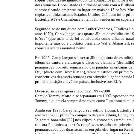
cópias vendidas no mundo todo. Os compactos principais do 
dois números 1 nos Estados Unidos de acordo com a Billboa
sucesso ficando em primeiro lugar em mais de 15 países. Mus
cópias vendidas só nos Estados Unidos. O álbum foi o prim
Butterfly, #1's e Charmbracelet também venderam ou superar
Seguindo-se de um dueto com Luther Vandross, "Endless Love
anos 1970), Carey lançou seu quarto álbum de estúdio em 19
is You" (que mais tarde foi considerada como clássico nata
importante músico e produtor brasileiro Walter Afanasieff,
comercializadas mundialmente.
Em 1995, Carey lançou seu sexto álbum (quinto de estúdio)
álbum da cantora a alcançar o disco de diamante (dez milhõ
permaneceu por oito semanas no das paradas americanas da 
Day" (dueto com Boyz II Men), também estreou em primeiro l
consecutivas dezesseis semanas em primeiro lugar na parad
primeira posição em vários países, inclusive nos EUA.
Divórcio, nova imagem e recordes: 1997-2000
Carey e Tommy Mottola se separaram em 1997. Apesar de man
Tommy, a quem ela sempre descreveu como "um homem muito
Ainda em 1997, Carey lançou seu sétimo álbum, Butterfly 
americanos). O primeiro compacto daquele álbum, Honey, mo
"a garota boazinha"[22] nos clipes, o compacto estreou em 
cantora é a única a ter três canções estreando em primei
permanecendo por duas semanas em primeiro lugar na Revist