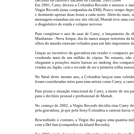
Declínio na carreira e fracasso no cinema: 2001-2004
Em 2001, Carey deixou a Columbia Records e assinou o maior
Virgin Records (uma companhia da EMI). Pouco tempo depois,
e dormindo apenas duas horas a cada noite. Além do mais, s
mensagens estranhas em seu site oficial, Mariah teve uma cri
o diagnóstico de estafa e colapso nervoso.
Para completar o ano de azar de Carey, o lançamento do á
Manhattan - Nova Iorque, dia do maior ataque terrorista da his
olhos do mundo estavam voltados para um fato importante da
Graças ao incentivo da gravadora em vender o compacto por
vendendo mais de um milhão de cópias. No entanto, não co
chegaram a posições muito baixas no ranking dos compact
vendas no Japão, com o recorde de ser a primeira trilha sonor
No Natal deste mesmo ano, a Columbia lançou uma coletânea
foram consideradas ruins para uma artista como Carey, a cant
Para piorar a situação emocional de Carey, a morte de seu p
para o declínio pessoal e profissional de Mariah.
No começo de 2002, a Virgin Records decidiu tirar Carey d
pela gravadora, já que pela Sony/Columbia a cantora havia 
Rescindindo o contrato, a Virgin lhe pagou uma quantia mil
com a Def Jam (companhia da Island Records).