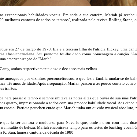
uas excepcionais habilidades vocais. Em toda a sua carreira, Mariah já recebe
00 melhores cantores de todos os tempos", realizada pela revista Rolling Stone, 
ue em 27 de março de 1970. Ela é a terceira filha de Patricia Hickey, uma canto
ncia afro-venezuelana. Seu prenome foi-lhe dado como homenagem à canção "A
uma americanização de "María".
Carey, ambos respectivamente onze e dez anos mais velhos.
e ameaçados por vizinhos preconceituosos, o que fez a família mudar-se de bair
enas três anos de idade. Após a separação, Mariah passou a ter pouco contato com o
eus irmãos.
a para passar o tempo e sempre imitava as notas altas que ouvia de sua mãe Pat
e aos quatro, impressionando a todos com sua precoce habilidade vocal. Aos cinco 
um ensaio. Patricia percebeu então que Mariah tinha um ouvido musical absoluto, r
 que queria ser cantora e mudou-se para Nova Iorque, onde morou com mais d
num salão de beleza, Mariah encontrava tempo para os testes de backing vocal. Gr
a K. Starr, famosa cantora da década de 1980.