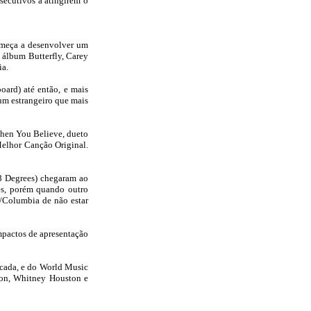
secutivos a atingirem o
omeça a desenvolver um
 álbum Butterfly, Carey
ia.
ard) até então, e mais
bum estrangeiro que mais
When You Believe, dueto
Melhor Canção Original.
8 Degrees) chegaram ao
es, porém quando outro
/Columbia de não estar
mpactos de apresentação
écada, e do World Music
son, Whitney Houston e