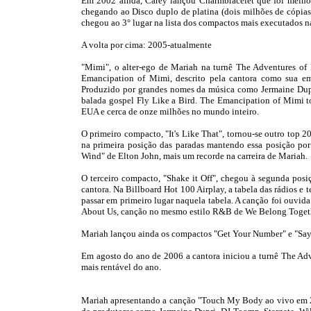
Em 2002 ainda, Carey lançou Charmbracelet que foi melhor
chegando ao Disco duplo de platina (dois milhões de cóp
chegou ao 3° lugar na lista dos compactos mais executados na
A volta por cima: 2005-atualmente
"Mimi", o alter-ego de Mariah na turnê The Adventures o
Emancipation of Mimi, descrito pela cantora como sua em
Produzido por grandes nomes da música como Jermaine Dupr
balada gospel Fly Like a Bird. The Emancipation of Mimi 
EUA e cerca de onze milhões no mundo inteiro.
O primeiro compacto, "It's Like That", tornou-se outro top
na primeira posição das paradas mantendo essa posição po
Wind" de Elton John, mais um recorde na carreira de Mariah.
O terceiro compacto, "Shake it Off", chegou à segunda pos
cantora. Na Billboard Hot 100 Airplay, a tabela das rádios e
passar em primeiro lugar naquela tabela. A canção foi ouvid
About Us, canção no mesmo estilo R&B de We Belong Togethe
Mariah lançou ainda os compactos "Get Your Number" e "Say
Em agosto do ano de 2006 a cantora iniciou a turnê The Adv
mais rentável do ano.
Mariah apresentando a canção "Touch My Body ao vivo em 20