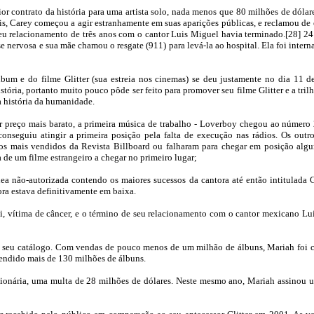
 contrato da história para uma artista solo, nada menos que 80 milhões de dólar
 Carey começou a agir estranhamente em suas aparições públicas, e reclamou de 
eu relacionamento de três anos com o cantor Luis Miguel havia terminado.[28] 24
se nervosa e sua mãe chamou o resgate (911) para levá-la ao hospital. Ela foi inte
lbum e do filme Glitter (sua estreia nos cinemas) se deu justamente no dia 11 
tória, portanto muito pouco pôde ser feito para promover seu filme Glitter e a trilh
 história da humanidade.
 preço mais barato, a primeira música de trabalho - Loverboy chegou ao número 
nseguiu atingir a primeira posição pela falta de execução nas rádios. Os out
os mais vendidos da Revista Billboard ou falharam para chegar em posição alg
a de um filme estrangeiro a chegar no primeiro lugar;
 não-autorizada contendo os maiores sucessos da cantora até então intitulada G
ora estava definitivamente em baixa.
ai, vítima de câncer, e o término de seu relacionamento com o cantor mexicano Lu
e seu catálogo. Com vendas de pouco menos de um milhão de álbuns, Mariah foi 
vendido mais de 130 milhões de álbuns.
ionária, uma multa de 28 milhões de dólares. Neste mesmo ano, Mariah assinou u