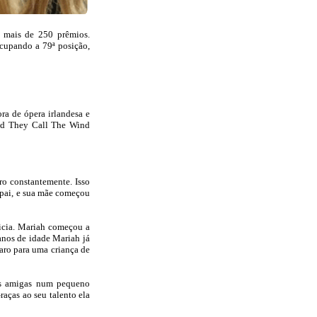
u mais de 250 prêmios.
ocupando a 79ª posição,
ra de ópera irlandesa e
nd They Call The Wind
ro constantemente. Isso
 pai, e sua mãe começou
ricia. Mariah começou a
anos de idade Mariah já
aro para uma criança de
uas amigas num pequeno
aças ao seu talento ela