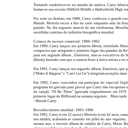
Tentando estabelecer-se no mundo da música, Carey faltava
formar-se nas escolas Oldfield Middle e Harborfields High e
Por sorte ou destino, em 1988, Carey conheceu o grande e
Mariah. Mottola tocou a fita no carro enquanto saía da fest
partido. No dia seguinte através de um telefonema, Motoll
sucedidas carreiras da indústria fonográfica mundial.
Começo do sucesso comercial: 1989–1992
Em 1990, Carey lançou seu primeiro álbum, intitulado Mari
compactos que atingiram o primeiro lugar das paradas da Re
para seu segundo álbum , Emotions, mas os executivos da S
álbum), fazendo com que a cantora fosse a única artista a ter
Em 1991, Carey lançou seu segundo álbum, Emotions, que pro
("Make It Happen" e "Can't Let Go") atingiram posições mais 
Em 1992, Carey concordou em participar do especial Unplu
programa foi gravado para provar que Carey não era apenas u
da canção "I'll Be There" (gravada originalmente em 1970
primeiro lugar da Billboard na semana seguinte. . Mais tar
- Mariah Carey.
Reconhecimento mundial: 1993–1996
Em 1992, Carey (com 22 anos) e Mottola (com 42 anos, casad
sua mulher, acabaram se casando em julho do ano seguinte, 
mesmo ano, o terceiro álbum de estúdio de Carey, Music Bo