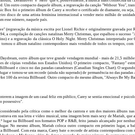
álbum, "Dreamlover" e "Hero" que é, possivelmente, a música mais conhecida da ca
rd. Um outro compacto daquele álbum, a regravação da canção "Without You", tr
ic Box foi o primeiro álbum de Carey a receber o certificado de diamante, ou seja,
eiro disco de uma artista feminina internacional a vender meio milhão de unida
am esse número, naquele país.
" (regravação da música escrita por Lionel Richie e originalmente gravada por 
94, a compilação de canções natalinas Merry Christmas, que espalhou o sucesso "A
lino) e a regravação da clássica O Holy Night. Merry Christmas interpretado por
 se tornou o álbum natalino contemporâneo mais vendido de todos os tempos, com 
, Daydream, outro álbum que teve grande vendagem mundial - mais de 21,5 milhõe
es de cópias vendidas nos Estados Unidos). O primeiro compacto, "Fantasy" estr
Billboard e cinco no das paradas canadenses (Canadian Singles Chart). O segun
ugar e tornou-se um recorde (ainda não superado) de permanência no das paradas 
a Hot 100 da revista Billboard. Outro compacto do mesmo álbum, "Always Be My 
terem a imagem de um casal feliz em público, Carey se sentia emocional e psico
 possessivo".
(considerado pela crítica como o melhor da cantora e um dos maiores álbuns na
strava em sua letra e vídeo musical, uma imagem bem mais sexy de Mariah, que 
1º lugar na Billboard nos formatos POP e R&B, feito jamais alcançado por nenhum 
ro lugar. No mesmo álbum, Mariah coloca outro compacto em primeiro lugar, a ba
a Billboard. Com esta marca, Carey bate o recorde de artista contemporânea com