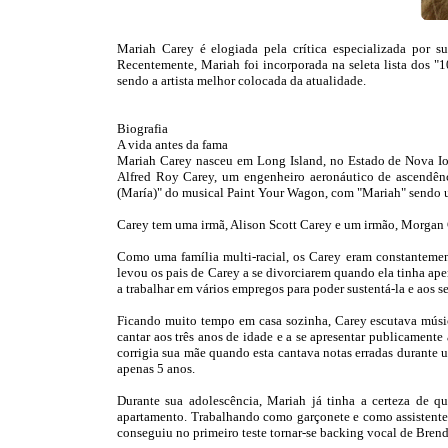
Mariah Carey é elogiada pela crítica especializada por s
Recentemente, Mariah foi incorporada na seleta lista dos "1
sendo a artista melhor colocada da atualidade.
Biografia
A vida antes da fama
Mariah Carey nasceu em Long Island, no Estado de Nova Iorq
Alfred Roy Carey, um engenheiro aeronáutico de ascendê
(María)" do musical Paint Your Wagon, com "Mariah" sendo 
Carey tem uma irmã, Alison Scott Carey e um irmão, Morgan 
Como uma família multi-racial, os Carey eram constantement
levou os pais de Carey a se divorciarem quando ela tinha ap
a trabalhar em vários empregos para poder sustentá-la e aos s
Ficando muito tempo em casa sozinha, Carey escutava músic
cantar aos três anos de idade e a se apresentar publicament
corrigia sua mãe quando esta cantava notas erradas durante 
apenas 5 anos.
Durante sua adolescência, Mariah já tinha a certeza de
apartamento. Trabalhando como garçonete e como assistente 
conseguiu no primeiro teste tornar-se backing vocal de Brend