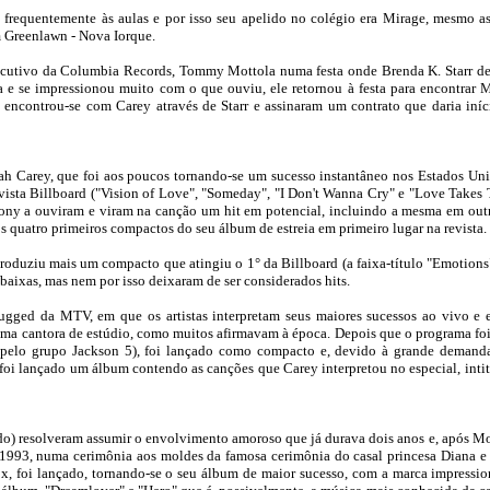
 frequentemente às aulas e por isso seu apelido no colégio era Mirage, mesmo 
m Greenlawn - Nova Iorque.
xecutivo da Columbia Records, Tommy Mottola numa festa onde Brenda K. Starr de
a e se impressionou muito com o que ouviu, ele retornou à festa para encontrar M
a encontrou-se com Carey através de Starr e assinaram um contrato que daria in
ah Carey, que foi aos poucos tornando-se um sucesso instantâneo nos Estados Un
vista Billboard ("Vision of Love", "Someday", "I Don't Wanna Cry" e "Love Takes
ony a ouviram e viram na canção um hit em potencial, incluindo a mesma em outr
 os quatro primeiros compactos do seu álbum de estreia em primeiro lugar na revista.
duziu mais um compacto que atingiu o 1° da Billboard (a faixa-título "Emotions
baixas, mas nem por isso deixaram de ser considerados hits.
gged da MTV, em que os artistas interpretam seus maiores sucessos ao vivo e e
ma cantora de estúdio, como muitos afirmavam à época. Depois que o programa foi 
 pelo grupo Jackson 5), foi lançado como compacto e, devido à grande demanda
de foi lançado um álbum contendo as canções que Carey interpretou no especial, i
o) resolveram assumir o envolvimento amoroso que já durava dois anos e, após Mot
1993, numa cerimônia aos moldes da famosa cerimônia do casal princesa Diana e 
x, foi lançado, tornando-se o seu álbum de maior sucesso, com a marca impressi