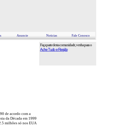
s
Anuncie
Noticias
Fale Conosco
Faça parte desta comunidade, venha para o
Ache Tudo e Região
990 de acordo com a
tista da Década em 1999
2.5 milhões só nos EUA