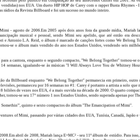
 recebido pelo público em comparação ao seu antecessor Glitter em 2001. As v
ias vendidas) nos EUA. Um dueto HIP HOP de Carey com o rapper Busta Rhymes -
s rádios da Revista Billboard e foi um sucesso no mundo inteiro.
f Mimi - agosto de 2006.Em 2005 após dois anos fora da grande mídia, Mariah 
ancipação musical e pessoal, sendo Mimi seu apelido, que até então era desc
i e Antonio L.A. Reid, o álbum é marcado de canções fortes como We Belong To
tornou-se o álbum mais vendido do ano nos Estados Unidos, vendendo seis milhõe
 20 para a cantora, enquanto o segundo compacto, "We Belong Together" tornou-se 
r 14 semanas, igualando-se às músicas "I Will Always Love You de Whitney Hous
ição da Billboard enquanto "We Belong Together" permanecia em primeiro, outro
 televisões, permaneceu por 16 semanas no #1: Carey é portanto a artista a solo qu
a 8 biliões de vezes nos EUA, é a mais ouvida na década de 2000. O quarto compac
r, tornou-se seu 17° número 1 nos Estados Unidos, sendo superada apenas por Th
 Somethin'", quinto e sexto compactos do álbum "The Emancipation of Mimi".
entures of Mimi, passando por várias cidades dos EUA, Tunísia, Canadá, Japão e C
08.Em abril de 2008, Mariah lança E=MC² - seu 11º álbum de estúdio. Para isso,