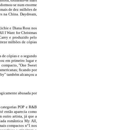
ntora, tornaram-se mais
ansformou-se num enorme
 mais de dez milhões de
des na China. Daydream,
Richie e Diana Ross nos
ll I Want for Christmas
 Carey e produzido pelo
treze milhões de cópias
s de cópias e o segundo
eou em primeiro lugar e
do compacto, "One Sweet
americanas; ficando por
Baby" também alcançou a
logicamente abusada por
s categorias POP e R&B
até então aparecia como
outro artista, já que a
lada romântica My All,
 mais compactos n°1 nos