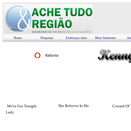
Home
Pesquisar
Endereços úteis
Meio Ambiente
As
She Believes In Me
We've Got Tonight
Coward Of 
Lady