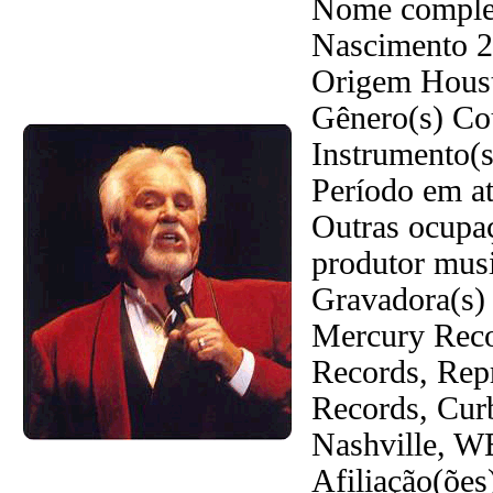
Nome comple
Nascimento 2
Origem Hous
Gênero(s) Co
Instrumento(s)
Período em at
Outras ocupaç
produtor musi
Gravadora(s)
Mercury Reco
Records, Repr
Records, Cur
Nashville, 
Afiliação(ões