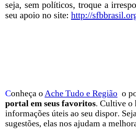
seja, sem políticos, troque a irresp
seu apoio no site:
http://sfbbrasil.or
C
onheça o
A
che Tudo e Região
o po
portal em seus favoritos
. Cultive o
informações úteis
ao seu dispor
.
Sej
sugestões, elas nos ajudam a melhora