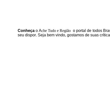
C
onheça
o
A
che Tudo e Região
o portal
de todos Bras
seu dispor
.
Seja b
em vindo
, g
ostamos de suas crític