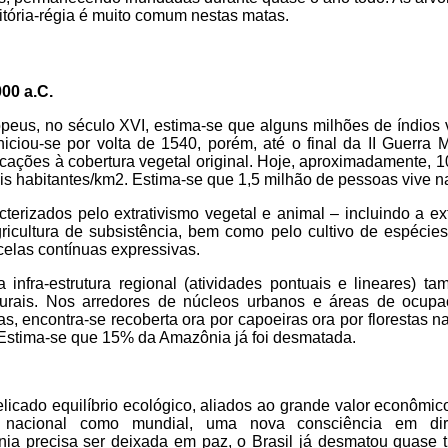
itória-régia é muito comum nestas matas.
00 a.C.
peus, no século XVI, estima-se que alguns milhões de índios 
ciou-se por volta de 1540, porém, até o final da II Guerra M
ações à cobertura vegetal original. Hoje, aproximadamente, 1
 habitantes/km2. Estima-se que 1,5 milhão de pessoas vive na 
erizados pelo extrativismo vegetal e animal – incluindo a ex
ricultura de subsistência, bem como pelo cultivo de espécies
celas contínuas expressivas.
 infra-estrutura regional (atividades pontuais e lineares) t
turais. Nos arredores de núcleos urbanos e áreas de ocup
s, encontra-se recoberta ora por capoeiras ora por florestas n
 Estima-se que 15% da Amazônia já foi desmatada.
licado equilíbrio ecológico, aliados ao grande valor econômic
to nacional como mundial, uma nova consciência em di
a precisa ser deixada em paz, o Brasil já desmatou quase tu