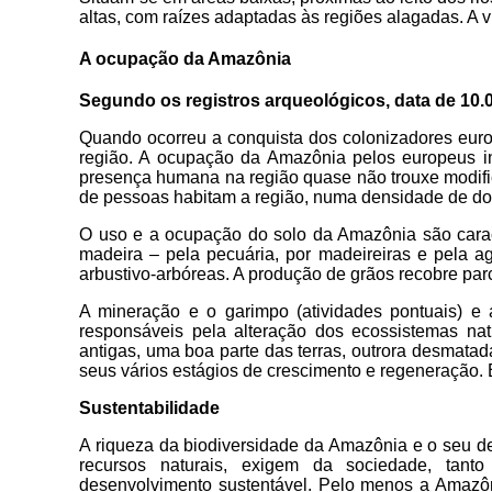
altas, com raízes adaptadas às regiões alagadas. A v
A ocupação da Amazônia
Segundo os registros arqueológicos, data de 10.0
Quando ocorreu a conquista dos colonizadores euro
região. A ocupação da Amazônia pelos europeus ini
presença humana na região quase não trouxe modific
de pessoas habitam a região, numa densidade de dois
O uso e a ocupação do solo da Amazônia são caract
madeira – pela pecuária, por madeireiras e pela ag
arbustivo-arbóreas. A produção de grãos recobre par
A mineração e o garimpo (atividades pontuais) e a
responsáveis pela alteração dos ecossistemas na
antigas, uma boa parte das terras, outrora desmatada
seus vários estágios de crescimento e regeneração.
Sustentabilidade
A riqueza da biodiversidade da Amazônia e o seu de
recursos naturais, exigem da sociedade, tan
desenvolvimento sustentável. Pelo menos a Amazôni