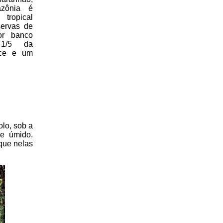
zônia é
tropical
servas de
or banco
 1/5 da
oce e um
olo, sob a
 e úmido.
 que nelas