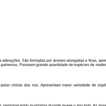
as a alterações. São formadas por árvores alongadas e finas, ap
s palmeiras. Possuem grande quantidade de espécies de madeir
pelas cheias dos rios. Apresentam maior variedade de espé
ios, permanecendo inundadas durante quase o ano todo. As árvo