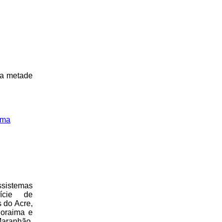
 a metade
ema
sistemas
ície de
 do Acre,
oraima e
aranhão,