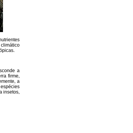
utrientes
climático
ópicas.
esconde a
ra firme,
emente, a
 espécies
a insetos,