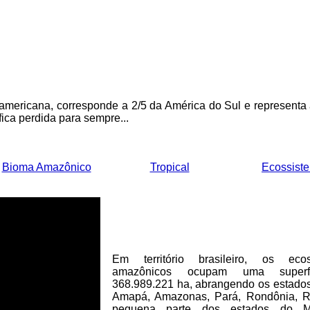
l-americana, corresponde a 2/5 da América do Sul e representa
fica perdida para sempre...
Bioma Amazônico
Tropical
Ecossist
Em território brasileiro, os ecos
amazônicos ocupam uma superf
368.989.221 ha, abrangendo os estados
Amapá, Amazonas, Pará, Rondônia, R
pequena parte dos estados do M