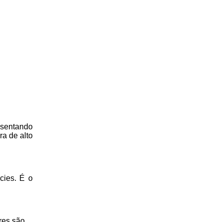
resentando
a de alto
cies. É o
res são