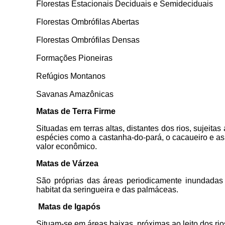
Florestas Estacionais Deciduais e Semideciduais
Florestas Ombrófilas Abertas
Florestas Ombrófilas Densas
Formações Pioneiras
Refúgios Montanos
Savanas Amazônicas
Matas de Terra Firme
Situadas em terras altas, distantes dos rios, sujeit
espécies como a castanha-do-pará, o cacaueiro e a
valor econômico.
Matas de Várzea
São próprias das áreas periodicamente inundadas 
habitat da seringueira e das palmáceas.
Matas de Igapós
Situam-se em áreas baixas, próximas ao leito dos r