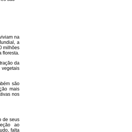
viviam na
undial, a
0 milhões
floresta.
tração da
 vegetais
ambém são
ação mais
ativas nos
o de seus
reção ao
do, falta