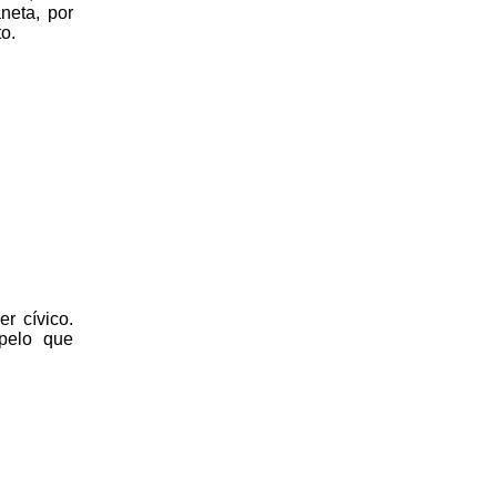
neta, por
to.
r cívico.
 pelo que