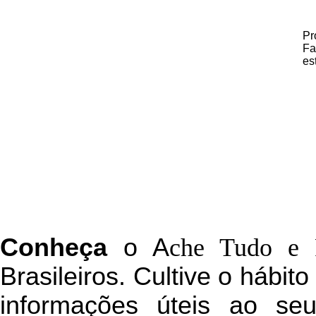
Pr
Fa
es
C
onheça
o
A
che Tudo e 
Brasileiros. Cultive o hábit
informações úteis
ao seu 