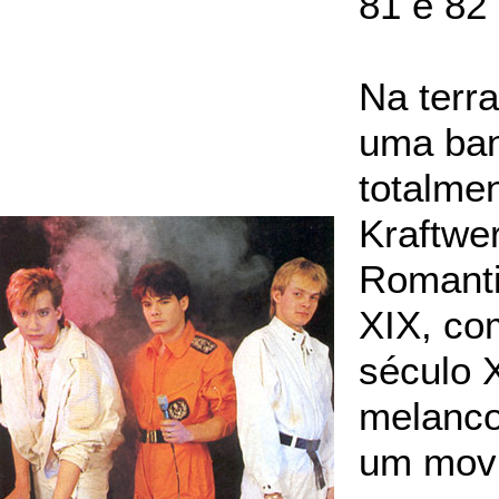
81 e 82 
Na terra
uma ban
totalmen
Kraftwe
Romanti
XIX, co
século 
melancol
um movi