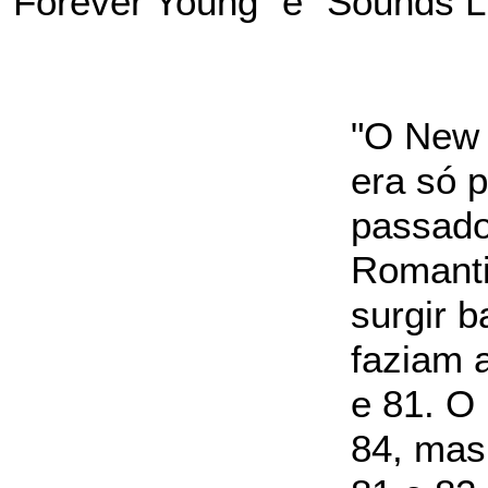
"Forever Young" e "Sounds L
"O New 
era só 
passado
Romanti
surgir 
faziam a
e 81. O
84, mas