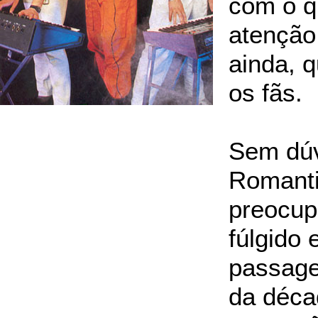
com o q
atenção
ainda, q
os fãs.
Sem dú
Romanti
preocupo
fúlgido 
passage
da déca