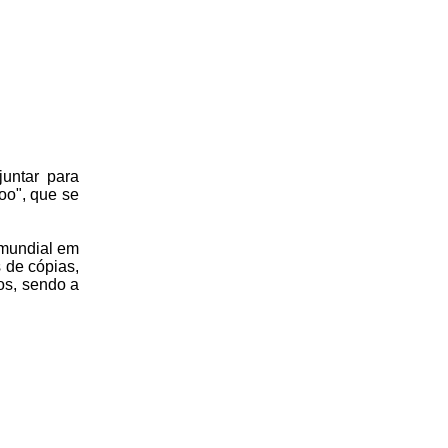
untar para
oo", que se
 mundial em
 de cópias,
os, sendo a