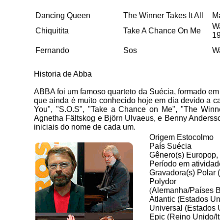
Dancing Queen
The Winner Takes It All
M
Wa
Chiquitita
Take A Chance On Me
1
Fernando
Sos
Wa
Historia de Abba
ABBA foi um famoso quarteto da Suécia, formado em
que ainda é muito conhecido hoje em dia devido a 
You", "S.O.S", "Take a Chance on Me", "The Winner
Agnetha Fältskog e Björn Ulvaeus, e Benny Andersso
iniciais do nome de cada um.
Origem Estocolmo
País Suécia
Gênero(s) Europop, 
Período em ativida
Gravadora(s) Polar 
Polydor
(
Alemanha/Países B
Atlantic (Estados U
Universal (Estados 
Epic (Reino Unido/It