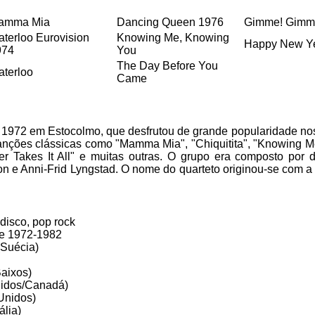
amma Mia
Dancing Queen 1976
Gimme! Gimm
terloo Eurovision
Knowing Me, Knowing
Happy New Y
974
You
The Day Before You
terloo
Came
 1972 em Estocolmo, que desfrutou de grande popularidade no
canções clássicas como "Mamma Mia", "Chiquitita", "Knowing 
 Takes It All" e muitas outras. O grupo era composto por d
n e Anni-Frid Lyngstad. O nome do quarteto originou-se com a
disco, pop rock
de 1972-1982
(Suécia)
aixos)
nidos/Canadá)
Unidos)
ália)