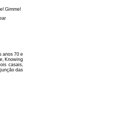
e! Gimme!
ear
s anos 70 e
Me, Knowing
ois casais,
 junção das