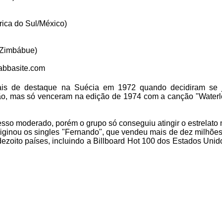
ica do Sul/México)
-Zimbábue)
.abbasite.com
cais de destaque na Suécia em 1972 quando decidiram se j
ção, mas só venceram na edição de 1974 com a canção "Waterl
so moderado, porém o grupo só conseguiu atingir o estrelato
iginou os singles "Fernando", que vendeu mais de dez milhões
zoito países, incluindo a Billboard Hot 100 dos Estados Unid