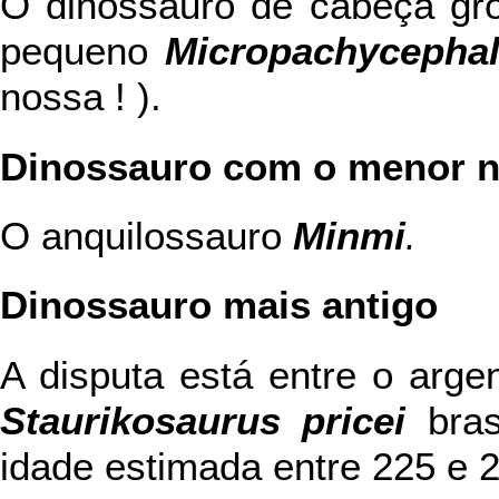
O dinossauro de cabeça gro
pequeno
Micropachycepha
nossa ! ).
Dinossauro com o menor 
O anquilossauro
Minmi
.
Dinossauro mais antigo
A disputa está entre o argen
Staurikosaurus pricei
bras
idade estimada entre 225 e 