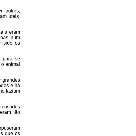
r outros,
ram úteis
mais eram
penas num
r sido os
s para se
 o animal
r grandes
ndes e há
mo faziam
am usados
 eram tão
ropuseram
es que os