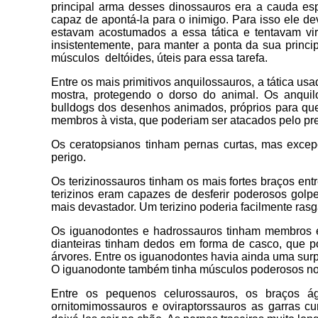
principal arma desses dinossauros era a cauda esp
capaz de apontá-la para o inimigo. Para isso ele de
estavam acostumados a essa tática e tentavam vir
insistentemente, para manter a ponta da sua princi
músculos deltóides, úteis para essa tarefa.
Entre os mais primitivos anquilossauros, a tática us
mostra, protegendo o dorso do animal. Os anqui
bulldogs dos desenhos animados, próprios para qu
membros à vista, que poderiam ser atacados pelo pred
Os ceratopsianos tinham pernas curtas, mas excep
perigo.
Os terizinossauros tinham os mais fortes braços en
terizinos eram capazes de desferir poderosos golp
mais devastador. Um terizino poderia facilmente ra
Os iguanodontes e hadrossauros tinham membros es
dianteiras tinham dedos em forma de casco, que p
árvores. Entre os iguanodontes havia ainda uma sur
O iguanodonte também tinha músculos poderosos nos
Entre os pequenos celurossauros, os braços á
ornitomimossauros e oviraptorssauros as garras c