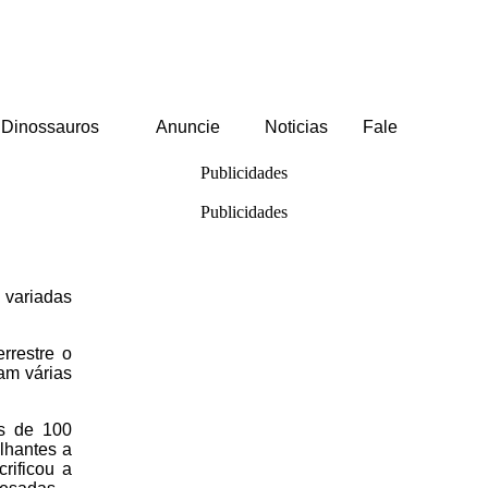
Dinossauros
Anuncie
Noticias
Fale
Publicidades
Publicidades
 variadas
rrestre o
am várias
is de 100
lhantes a
rificou a