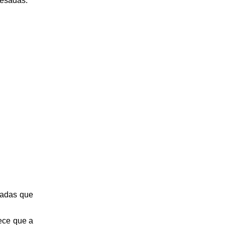
 pesadas.
cadas que
ece que a