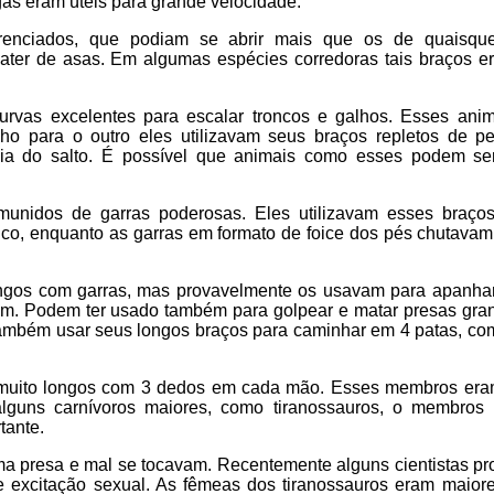
ngas eram úteis para grande velocidade.
renciados, que podiam se abrir mais que os de quaisque
ter de asas. Em algumas espécies corredoras tais braços e
urvas excelentes para escalar troncos e galhos. Esses ani
lho para o outro eles utilizavam seus braços repletos de 
cia do salto. É possível que animais como esses podem se
munidos de garras poderosas. Eles utilizavam esses braço
nco, enquanto as garras em formato de foice dos pés chutavam
ngos com garras, mas provavelmente os usavam para apanha
am. Podem ter usado também para golpear e matar presas gra
ambém usar seus longos braços para caminhar em 4 patas, co
 muito longos com 3 dedos em cada mão. Esses membros er
lguns carnívoros maiores, como tiranossauros, o membros
tante.
a presa e mal se tocavam. Recentemente alguns cientistas p
e excitação sexual. As fêmeas dos tiranossauros eram maior