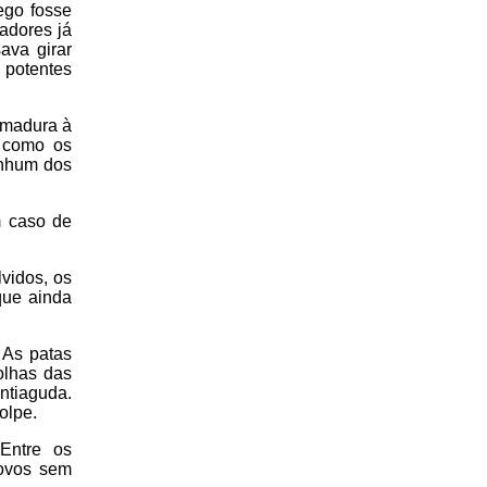
ego fosse
dadores já
ava girar
 potentes
armadura à
, como os
enhum dos
m caso de
vidos, os
que ainda
 As patas
olhas das
ntiaguda.
olpe.
Entre os
 ovos sem