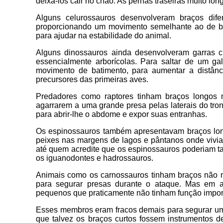
deixá-los cair no chão. As pernas traseiras muito lo
Alguns celurossauros desenvolveram braços dife
proporcionando um movimento semelhante ao de ba
para ajudar na estabilidade do animal.
Alguns dinossauros ainda desenvolveram garras c
essencialmente arborícolas. Para saltar de um ga
movimento de batimento, para aumentar a distân
precursores das primeiras aves.
Predadores como raptores tinham braços longos 
agarrarem a uma grande presa pelas laterais do tro
para abrir-lhe o abdome e expor suas entranhas.
Os espinossauros também apresentavam braços lo
peixes nas margens de lagos e pântanos onde vivi
até quem acredite que os espinossauros poderiam t
os iguanodontes e hadrossauros.
Animais como os carnossauros tinham braços não
para segurar presas durante o ataque. Mas em a
pequenos que praticamente não tinham função impor
Esses membros eram fracos demais para segurar um
que talvez os braços curtos fossem instrumentos d