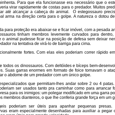
inhenta. Para que ela funcionasse era necessário que o est
veria virar rapidamente de costas para o predador. Muitos pre
ar até alcançar a cabeça do animal. O estegossauro precis
pal arma na direção certa para o golpe. A natureza o dotou de
ada para proteção era abaixar-se e ficar imóvel, com a pesada 
lossauros tinham membros levemente curvados para dentro
e o animal pudesse ficar na posição de defesa sem deixar n
ador na tentativa de virá-lo de barriga para cima.
cionalmente fortes. Com elas eles poderiam correr rápido e
tre todos os dinossauros. Com deltóides e bíceps bem-desenvol
es. Suas garras enormes em formato de foice tornavam o ata
sgar o abdome de um predador com um único golpe.
pecializados que permitiam-lhes andar sobre 2 ou 4 patas.
oderiam ser usados tanto pra caminhar como para arrancar f
presa para os inimigos: um polegar modificado em uma garra po
 membros dianteiros, o que lhe conferia grande força em um g
geis poderiam ser úteis para apanhar pequenas presas. 
urvas eram especialmente desenhadas para auxiliar a pegar