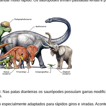
de andar muito rápido. Os saurópodes tinham passadas lentas e
 Nas patas dianteiras os saurópodes possuíam garras modifi
s.
 especialmente adaptados para rápidos giros e viradas. Acont