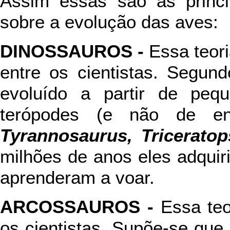
Assim essas são as princi
sobre a evolução das aves:
DINOSSAUROS -
Essa teori
entre os cientistas. Segu
evoluído a partir de peq
terópodes (e não de en
Tyrannosaurus, Tricerato
milhões de anos eles adquir
aprenderam a voar.
ARCOSSAUROS -
Essa teo
os cientistas. Supõe-se que