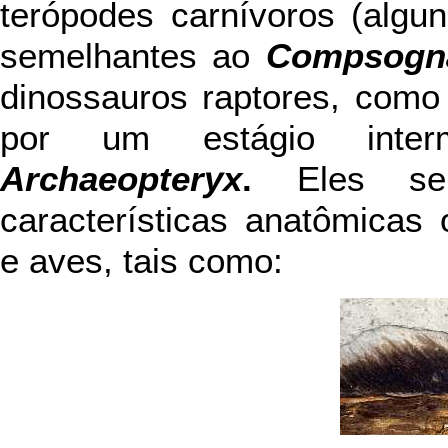
terópodes carnívoros (algu
semelhantes ao
Compsogn
dinossauros raptores, com
por um estágio interm
Archaeopteryx
.
Eles s
características anatômicas
e aves, tais como: