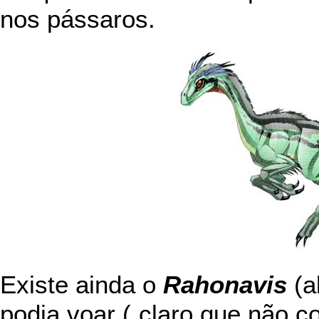
nos pássaros.
Existe ainda o
Rahonavis
(a
podia voar ( claro que não 