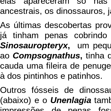
elas apareceram só nas
ancestrais, os dinossauros,
As últimas descobertas pro
já tinham penas cobrindo
Sinosauropteryx
,
um peque
ao
Compsognathus
,
tinha 
cauda uma fileira de penug
à dos pintinhos e patinhos.
Outros fósseis de dinoss
(abaixo) e o
Unenlagia
tam
impressões de penas foss