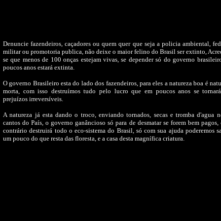
Denuncie fazendeiros, caçadores ou quem quer que seja a policia ambiental, fed
militar ou promotoria publica, não deixe o maior felino do Brasil ser extinto, Acre
se que menos de 100 onças estejam vivas, se depender só do governo brasileir
poucos anos estará extinta.
O governo Brasileiro esta do lado dos fazendeiros, para eles a natureza boa é nat
morta, com isso destruímos tudo pelo lucro que em poucos anos se tornar
prejuízos irreversíveis.
A natureza já esta dando o troco, enviando tornados, secas e tromba d'agua n
cantos do País, o governo ganâncioso só para de desmatar se forem bem pagos,
contrário destruirá todo o eco-sistema do Brasil, só com sua ajuda poderemos s
um pouco do que resta das floresta, e a casa desta magnífica criatura.