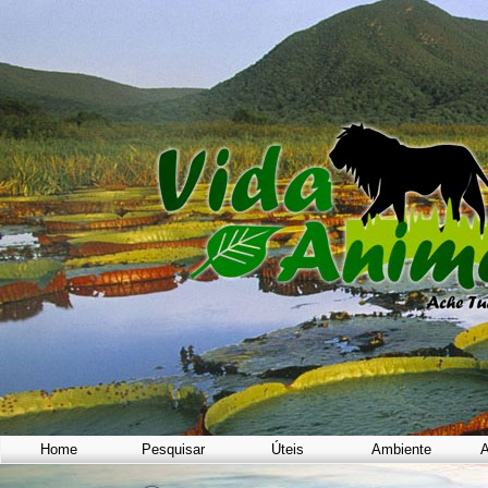
Home
Pesquisar
Úteis
Ambiente
A