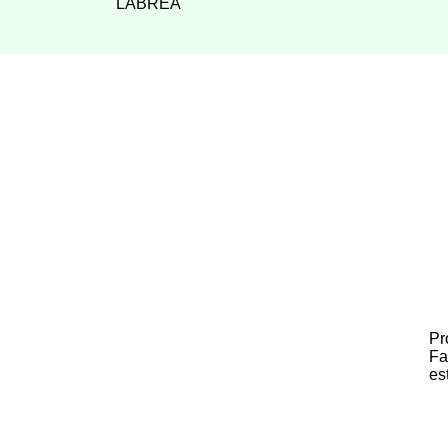
LÁBREA
Pr
Fa
es