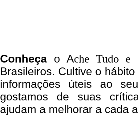
C
onheça
o
A
che Tudo e 
Brasileiros. Cultive o hábit
informações úteis
ao seu 
g
ostamos de suas crític
ajudam a melhorar a cada a