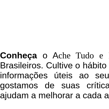
C
onheça
o
A
che Tudo e 
Brasileiros. Cultive o hábit
informações úteis
ao seu 
g
ostamos de suas crític
ajudam a melhorar a cada a