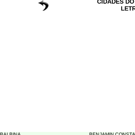
CIDADES D
LET
BALBINA
BENJAMIN CONST