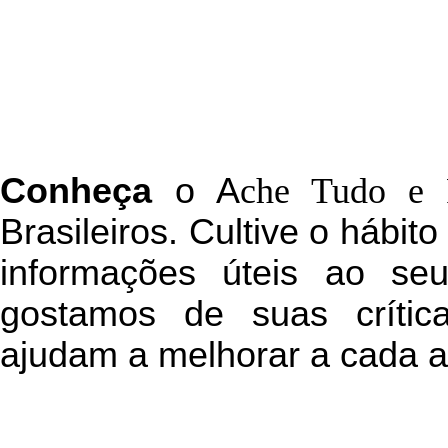
C
onheça
o
A
che Tudo e 
Brasileiros. Cultive o hábit
informações úteis
ao seu 
g
ostamos de suas crític
ajudam a melhorar a cada a