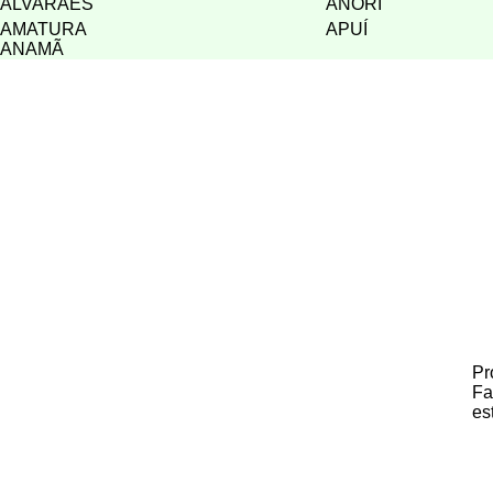
ALVARÃES
ANORI
AMATURA
A
PUÍ
ANAMÃ
Pr
Fa
es