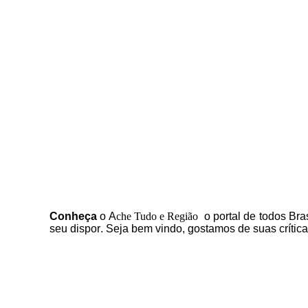
C
onheça
o
A
che Tudo e Região
o portal
de todos Bras
seu dispor
.
Seja b
em vindo
, g
ostamos de suas crític