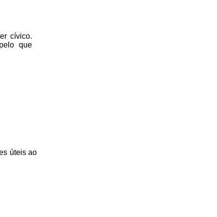
r cívico.
 pelo que
es úteis
ao