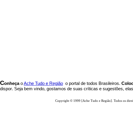
C
onheça
o
A
che Tudo e Região
o portal
de todos Brasileiros.
Coloq
dispor
.
Seja b
em vindo
, g
ostamos de suas críticas e sugestões, ela
Copyright © 1999 [Ache Tudo e Região]. Todos os direi