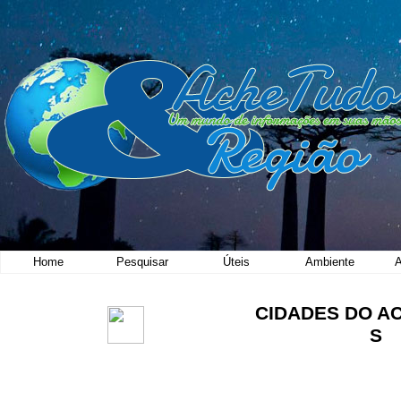
Home
Pesquisar
Úteis
Ambiente
A
CIDADES DO A
S