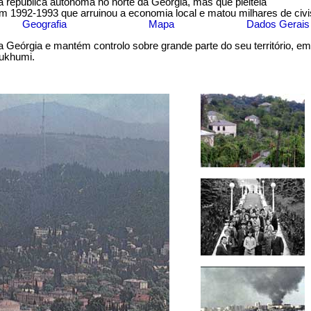
 república autônoma no norte da Geórgia, mas que pleiteia
em 1992-1993 que arruinou a economia local e matou milhares de civi
Geografia
Mapa
Dados Gerais
Geórgia e mantém controlo sobre grande parte do seu território, e
Sukhumi.