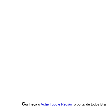
C
onheça
o
A
che Tudo e Região
o portal
de todos Bras